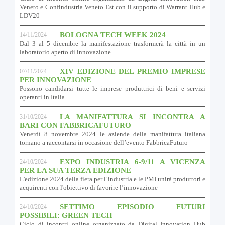
Veneto e Confindustria Veneto Est con il supporto di Warrant Hub e
LDV20
BOLOGNA TECH WEEK 2024
14/11/2024
Dal 3 al 5 dicembre la manifestazione trasformerà la città in un
laboratorio aperto di innovazione
XIV EDIZIONE DEL PREMIO IMPRESE
07/11/2024
PER INNOVAZIONE
Possono candidarsi tutte le imprese produttrici di beni e servizi
operanti in Italia
LA MANIFATTURA SI INCONTRA A
31/10/2024
BARI CON FABBRICAFUTURO
Venerdì 8 novembre 2024 le aziende della manifattura italiana
tornano a raccontarsi in occasione dell’evento FabbricaFuturo
EXPO INDUSTRIA 6-9/11 A VICENZA
24/10/2024
PER LA SUA TERZA EDIZIONE
L'edizione 2024 della fiera per l’industria e le PMI unirà produttori e
acquirenti con l'obiettivo di favorire l’innovazione
SETTIMO EPISODIO FUTURI
24/10/2024
POSSIBILI: GREEN TECH
Ciclo di incontri online organizzato da Digital Innovation Hub