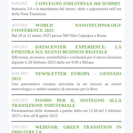
CONVEGNO INDUSTRY4.0 360 SUMMIT
06/02/2025
Industria 5.0 e la manifattura del futuro: sfide e opportunità nell’era
della Twin Transition
WORLD NANOTECHNOLOGY
30/01/2025
CONFERENCE 2025
Dal 10 al 12 marzo 2025 presso NH Villa Carpegna a Roma
DATACENTER EXPERIENCE: LA
23/01/2025
FINESTRA SUL NUOVO BUSINESS DIGITALE
Efficienza, sicurezza, sostenibilità e continuità per il nuovo business
digitale il 26 febbraio 2025 dalle ore 9.00 a Milano
NEWSLETTER EUROPA - GENNAIO
20/01/2025
2025
Una panoramica europea articolata in tre sezioni su settori
merceologici e ambiti tematici di interesse per la Rete
FONDO PER IL SOSTEGNO ALLA
16/01/2025
TRANSIZIONE INDUSTRIALE
Presentazione delle domande a partire dalle ore 12.00 del 5 febbraio
2025 e fino all’8 aprile 2025
WEBINAR: GREEN TRANSITION IN
15/01/2025
INDUSTRY 5.0