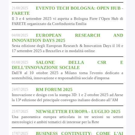
EVENTO TECH BOLOGNA: OPEN HUB -
21/08/2025
FARETE
Il 3 e 4 settembre 2025 vi aspetta a Bologna Fiere l’Open Hub di
FARETE organizzato da Confindustria Emilia
EUROPEAN RESEARCH AND
04/08/2025
INNOVATION DAYS 2025
Sesta edizione degli European Research & Innovation Days il 16 e
17 settembre 2025 a Bruxelles e in modalità online
SALONE DELLA CSR E
01/08/2025
DELL’INNOVAZIONE SOCIALE
Dall’8 al 10 ottobre 2025 a Milano torna l'evento dedicato a
sostenibilità, innovazione e responsabilità sociale d'impresa
RM FORUM 2025
24/07/2025
Innovazione e design con la stampa 3D: 1 e 2 ottobre 2025 ad Arese
la 13ª edizione del principale convegno italiano dedicato all’AM
NEWSLETTER EUROPA - LUGLIO 2025
21/07/2025
Una panoramica europea articolata in tre sezioni su settori
merceologici e ambiti tematici di interesse per la Rete
BUSINESS CONTINUITY: COME L’AI
17/07/2025