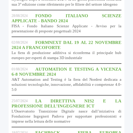
sua 3° edizione come riferimento per le filiere del settore idrogeno
FONDO ITALIANO SCIENZE
28/08/2024
APPLICATE - BANDO 2024
FISA - Fondo Italiano Scienze Applicate - Avviso per la
presentazione di proposte progettuali 2024
FORMNEXT DAL 19 AL 22 NOVEMBRE
02/08/2024
2024 A FRANCOFORTE
La fiera di produzione additiva si riconferma il principale hub
europeo per esperti di stampa 3D industriale
AUTOMATION E TESTING A VICENZA
01/08/2024
6-8 NOVEMBRE 2024
A&T Automation and Testing è la fiera del Nordest dedicata a
soluzioni tecnologiche, innovazione, affidabilità e competenze 4.0-
5.0
LA DIRETTIVA NIS2 E LA
25/07/2024
PROFESSIONE DELL’INGEGNERE ICT
L'Osservatorio Transizione Digitale nasce dall’iniziativa di
Fondazione Ingegneri Padova per supportare professionisti e
imprese nella lettura delle normative
FACHPACK - FIERA EUROPEA
18/07/2024