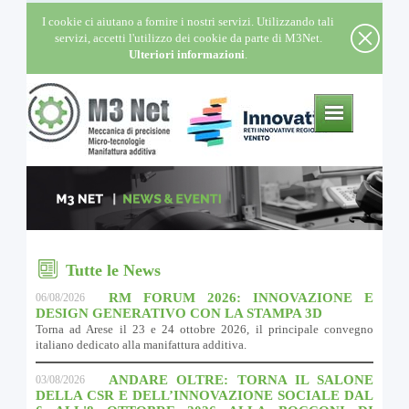
I cookie ci aiutano a fornire i nostri servizi. Utilizzando tali
servizi, accetti l'utilizzo dei cookie da parte di M3Net.
Ulteriori informazioni
.
Tutte le News
RM FORUM 2026: INNOVAZIONE E
06/08/2026
DESIGN GENERATIVO CON LA STAMPA 3D
Torna ad Arese il 23 e 24 ottobre 2026, il principale convegno
italiano dedicato alla manifattura additiva.
ANDARE OLTRE: TORNA IL SALONE
03/08/2026
DELLA CSR E DELL’INNOVAZIONE SOCIALE DAL