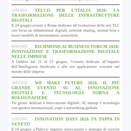
TELCO PER L’ITALIA 2026: LA
11/06/2026
TRASFORMAZIONE DELLE INFRASTRUTTURE
DIGITALI
Il 24 giugno evento a Roma dedicato all’evoluzione delle reti TLC
con focus su infrastrutture digitali, network sharing, neutral host e
nuovi modelli di investimento sostenibile.
RICHMOND AI BUSINESS FORUM 2026:
04/06/2026
INNOVAZIONE E TRASFORMAZIONE DIGITALE
NELLE IMPRESE
A Gubbio dal 21 al 23 giugno, l’evento dedicato all’impatto
dell’Intelligenza Artificiale e alle sue applicazioni concrete nel
mondo delle imprese.
WE MAKE FUTURE 2026: IL PIÙ
28/05/2026
GRANDE EVENTO SU AI, INNOVAZIONE
DIGITALE E TECNOLOGIA TORNA A
BOLOGNAFIERE
Tre giorni dedicati a innovazione digitale, AI, startup e tecnologia
con speaker internazionali, expo e networking globale.
INNOVATION DAYS 2026 FA TAPPA IN
21/05/2026
VENETO
Il 16 giugno a Padova: imprese, innovazione e strategie di crescita