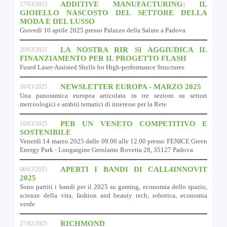
ADDITIVE MANUFACTURING: IL
27/03/2025
GIOIELLO NASCOSTO DEL SETTORE DELLA
MODA E DEL LUSSO
Giovedì 10 aprile 2025 presso Palazzo della Salute a Padova
LA NOSTRA RIR SI AGGIUDICA IL
20/03/2025
FINANZIAMENTO PER IL PROGETTO FLASH
Fused Laser-Assisted Shells for High-performance Structures
NEWSLETTER EUROPA - MARZO 2025
18/03/2025
Una panoramica europea articolata in tre sezioni su settori
merceologici e ambiti tematici di interesse per la Rete
PER UN VENETO COMPETITIVO E
10/03/2025
SOSTENIBILE
Venerdì 14 marzo 2025 dalle 09.00 alle 12.00 presso FENICE Green
Energy Park - Lungargine Gerolamo Rovetta 28, 35127 Padova
APERTI I BANDI DI CALL4INNOVIT
06/03/2025
2025
Sono partiti i bandi per il 2025 su gaming, economia dello spazio,
scienze della vita, fashion and beauty tech, robotica, economia
verde
RICHMOND
27/02/2025