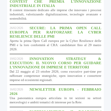
CONTEST CHE PREMIA L’INNOVAZIONE
INDUSTRIALE IN ITALIA
Il contest itinerante dedicato alle imprese che innovano i processi
industriali, valorizzando digitalizzazione, tecnologie avanzate e
sostenibilità.
SECURE: LA PRIMA OPEN CALL
26/02/2026
EUROPEA PER RAFFORZARE LA CYBER
RESILIENCE DELLE PMI
Aperta la prima Open Call europea per la Cyber Resilience delle
PMI e la loro conformità al CRA: candidature fino al 29 marzo
2026.
INNOVATION STRATEGY &
19/02/2026
EXECUTION: IL NUOVO CORSO PER GUIDARE
L’INNOVAZIONE DI IMPRESE E TERRITORI
Dal 22 maggio al 23 ottobre 2026, corso executive part-time per
rafforzare competenze strategiche, open innovation e connettere
imprese ed ecosistemi regionali.
NEWSLETTER EUROPA - FEBBRAIO
16/02/2026
2026
Una panoramica europea articolata in tre sezioni su settori
merceologici e ambiti tematici di interesse per la Rete.