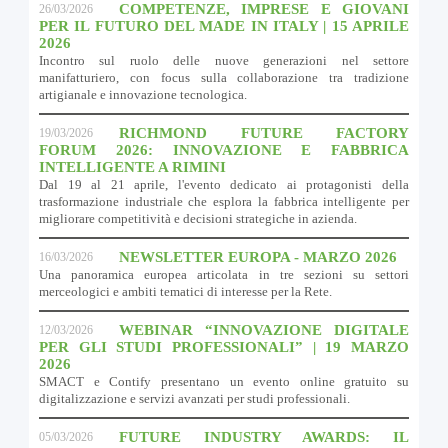
COMPETENZE, IMPRESE E GIOVANI
26/03/2026
PER IL FUTURO DEL MADE IN ITALY | 15 APRILE
2026
Incontro sul ruolo delle nuove generazioni nel settore
manifatturiero, con focus sulla collaborazione tra tradizione
artigianale e innovazione tecnologica.
RICHMOND FUTURE FACTORY
19/03/2026
FORUM 2026: INNOVAZIONE E FABBRICA
INTELLIGENTE A RIMINI
Dal 19 al 21 aprile, l'evento dedicato ai protagonisti della
trasformazione industriale che esplora la fabbrica intelligente per
migliorare competitività e decisioni strategiche in azienda.
NEWSLETTER EUROPA - MARZO 2026
16/03/2026
Una panoramica europea articolata in tre sezioni su settori
merceologici e ambiti tematici di interesse per la Rete.
WEBINAR “INNOVAZIONE DIGITALE
12/03/2026
PER GLI STUDI PROFESSIONALI” | 19 MARZO
2026
SMACT e Contify presentano un evento online gratuito su
digitalizzazione e servizi avanzati per studi professionali.
FUTURE INDUSTRY AWARDS: IL
05/03/2026