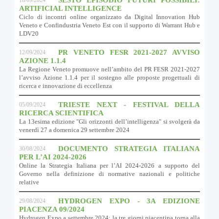
ARTIFICIAL INTELLIGENCE
Ciclo di incontri online organizzato da Digital Innovation Hub
Veneto e Confindustria Veneto Est con il supporto di Warrant Hub e
LDV20
PR VENETO FESR 2021-2027 AVVISO
12/09/2024
AZIONE 1.1.4
La Regione Veneto promuove nell’ambito del PR FESR 2021-2027
l’avviso Azione 1.1.4 per il sostegno alle proposte progettuali di
ricerca e innovazione di eccellenza
TRIESTE NEXT - FESTIVAL DELLA
05/09/2024
RICERCA SCIENTIFICA
La 13esima edizione "Gli orizzonti dell’intelligenza" si svolgerà da
venerdì 27 a domenica 29 settembre 2024
DOCUMENTO STRATEGIA ITALIANA
30/08/2024
PER L’AI 2024-2026
Online la Strategia Italiana per l’AI 2024-2026 a supporto del
Governo nella definizione di normative nazionali e politiche
relative
HYDROGEN EXPO - 3A EDIZIONE
29/08/2024
PIACENZA 09/2024
Hydrogen Expo a settembre 2024: la tre giorni piacentina torna alla