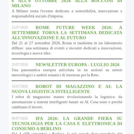
6 ALL'8 OTTOBRE 2026 ALLA BOCCONI DI
MILANO
A Milano torna l'evento dedicato a sostenibilità, innovazione e
responsabilità sociale d'impresa.
ROME FUTURE WEEK 2026: A
23/07/2026
SETTEMBRE TORNA LA SETTIMANA DEDICATA
ALL'INNOVAZIONE E AL FUTURO
Dal 21 al 27 settembre 2026, Roma si trasforma in un laboratorio
diffuso: una settimana di eventi e incontri dedicati a innovazione,
tecnologia e nuove idee.
NEWSLETTER EUROPA - LUGLIO 2026
20/07/2026
Una panoramica europea articolata in tre sezioni su settori
merceologici e ambiti tematici di interesse per la Rete.
ROBOT DI MAGAZZINO E AI: LA
16/07/2026
NUOVA LOGISTICA INTELLIGENTE
I robot di magazzino stanno rivoluzionando la logistica: da
automazione a sistemi intelligenti basati su AI. Cosa sono e perché
cambiano il lavoro.
IFA 2026: LA GRANDE FIERA SU
09/07/2026
TECNOLOGIA PER LA CASA E ELETTRONICA DI
CONSUMO A BERLINO
Dal 4 all'8 settembre a Berlino, la più grande fiera mondiale del