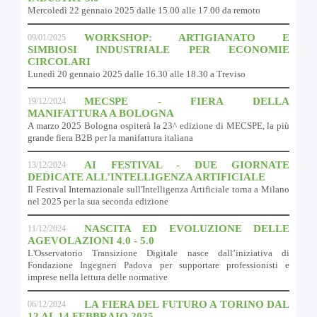
Mercoledì 22 gennaio 2025 dalle 15.00 alle 17.00 da remoto
WORKSHOP: ARTIGIANATO E
09/01/2025
SIMBIOSI INDUSTRIALE PER ECONOMIE
CIRCOLARI
Lunedì 20 gennaio 2025 dalle 16.30 alle 18.30 a Treviso
MECSPE - FIERA DELLA
19/12/2024
MANIFATTURA A BOLOGNA
A marzo 2025 Bologna ospiterà la 23^ edizione di MECSPE, la più
grande fiera B2B per la manifattura italiana
AI FESTIVAL - DUE GIORNATE
13/12/2024
DEDICATE ALL’INTELLIGENZA ARTIFICIALE
Il Festival Internazionale sull'Intelligenza Artificiale torna a Milano
nel 2025 per la sua seconda edizione
NASCITA ED EVOLUZIONE DELLE
11/12/2024
AGEVOLAZIONI 4.0 - 5.0
L'Osservatorio Transizione Digitale nasce dall’iniziativa di
Fondazione Ingegneri Padova per supportare professionisti e
imprese nella lettura delle normative
LA FIERA DEL FUTURO A TORINO DAL
06/12/2024
12 AL 14 FEBBRAIO 2025