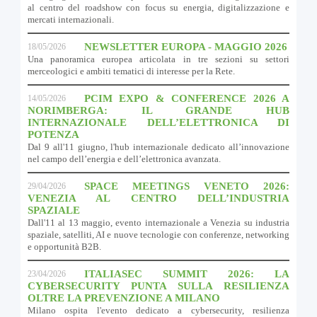
al centro del roadshow con focus su energia, digitalizzazione e
mercati internazionali.
NEWSLETTER EUROPA - MAGGIO 2026
18/05/2026
Una panoramica europea articolata in tre sezioni su settori
merceologici e ambiti tematici di interesse per la Rete.
PCIM EXPO & CONFERENCE 2026 A
14/05/2026
NORIMBERGA: IL GRANDE HUB
INTERNAZIONALE DELL’ELETTRONICA DI
POTENZA
Dal 9 all'11 giugno, l'hub internazionale dedicato all’innovazione
nel campo dell’energia e dell’elettronica avanzata.
SPACE MEETINGS VENETO 2026:
29/04/2026
VENEZIA AL CENTRO DELL’INDUSTRIA
SPAZIALE
Dall'11 al 13 maggio, evento internazionale a Venezia su industria
spaziale, satelliti, AI e nuove tecnologie con conferenze, networking
e opportunità B2B.
ITALIASEC SUMMIT 2026: LA
23/04/2026
CYBERSECURITY PUNTA SULLA RESILIENZA
OLTRE LA PREVENZIONE A MILANO
Milano ospita l'evento dedicato a cybersecurity, resilienza