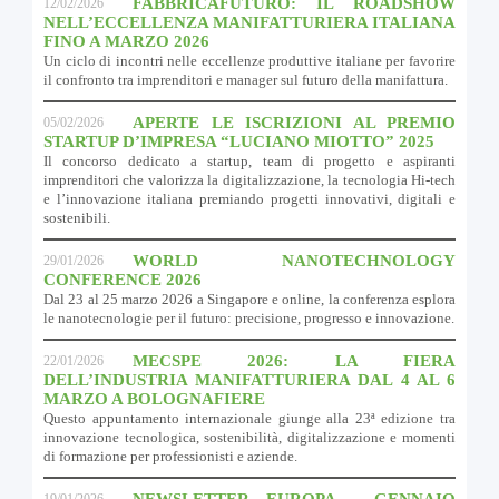
FABBRICAFUTURO: IL ROADSHOW
12/02/2026
NELL’ECCELLENZA MANIFATTURIERA ITALIANA
FINO A MARZO 2026
Un ciclo di incontri nelle eccellenze produttive italiane per favorire
il confronto tra imprenditori e manager sul futuro della manifattura.
APERTE LE ISCRIZIONI AL PREMIO
05/02/2026
STARTUP D’IMPRESA “LUCIANO MIOTTO” 2025
Il concorso dedicato a startup, team di progetto e aspiranti
imprenditori che valorizza la digitalizzazione, la tecnologia Hi-tech
e l’innovazione italiana premiando progetti innovativi, digitali e
sostenibili.
WORLD NANOTECHNOLOGY
29/01/2026
CONFERENCE 2026
Dal 23 al 25 marzo 2026 a Singapore e online, la conferenza esplora
le nanotecnologie per il futuro: precisione, progresso e innovazione.
MECSPE 2026: LA FIERA
22/01/2026
DELL’INDUSTRIA MANIFATTURIERA DAL 4 AL 6
MARZO A BOLOGNAFIERE
Questo appuntamento internazionale giunge alla 23ª edizione tra
innovazione tecnologica, sostenibilità, digitalizzazione e momenti
di formazione per professionisti e aziende.
NEWSLETTER EUROPA - GENNAIO
19/01/2026