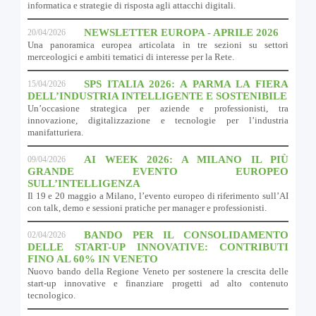
informatica e strategie di risposta agli attacchi digitali.
NEWSLETTER EUROPA - APRILE 2026
20/04/2026
Una panoramica europea articolata in tre sezioni su settori
merceologici e ambiti tematici di interesse per la Rete.
SPS ITALIA 2026: A PARMA LA FIERA
15/04/2026
DELL’INDUSTRIA INTELLIGENTE E SOSTENIBILE
Un’occasione strategica per aziende e professionisti, tra
innovazione, digitalizzazione e tecnologie per l’industria
manifatturiera.
AI WEEK 2026: A MILANO IL PIÙ
09/04/2026
GRANDE EVENTO EUROPEO
SULL’INTELLIGENZA
Il 19 e 20 maggio a Milano, l’evento europeo di riferimento sull’AI
con talk, demo e sessioni pratiche per manager e professionisti.
BANDO PER IL CONSOLIDAMENTO
02/04/2026
DELLE START-UP INNOVATIVE: CONTRIBUTI
FINO AL 60% IN VENETO
Nuovo bando della Regione Veneto per sostenere la crescita delle
start-up innovative e finanziare progetti ad alto contenuto
tecnologico.