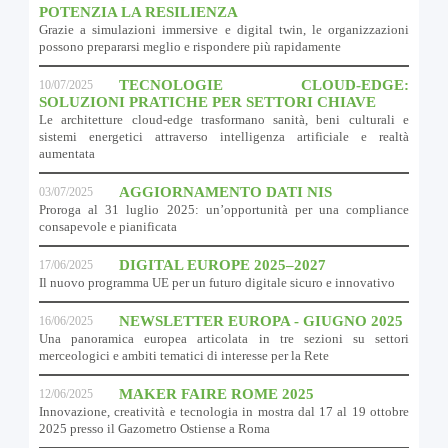
POTENZIA LA RESILIENZA
Grazie a simulazioni immersive e digital twin, le organizzazioni
possono prepararsi meglio e rispondere più rapidamente
TECNOLOGIE CLOUD-EDGE:
10/07/2025
SOLUZIONI PRATICHE PER SETTORI CHIAVE
Le architetture cloud-edge trasformano sanità, beni culturali e
sistemi energetici attraverso intelligenza artificiale e realtà
aumentata
AGGIORNAMENTO DATI NIS
03/07/2025
Proroga al 31 luglio 2025: un’opportunità per una compliance
consapevole e pianificata
DIGITAL EUROPE 2025–2027
17/06/2025
Il nuovo programma UE per un futuro digitale sicuro e innovativo
NEWSLETTER EUROPA - GIUGNO 2025
16/06/2025
Una panoramica europea articolata in tre sezioni su settori
merceologici e ambiti tematici di interesse per la Rete
MAKER FAIRE ROME 2025
12/06/2025
Innovazione, creatività e tecnologia in mostra dal 17 al 19 ottobre
2025 presso il Gazometro Ostiense a Roma