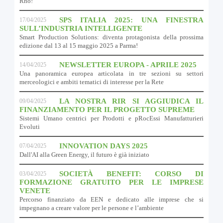
Rho!
SPS ITALIA 2025: UNA FINESTRA
17/04/2025
SULL’INDUSTRIA INTELLIGENTE
Smart Production Solutions: diventa protagonista della prossima
edizione dal 13 al 15 maggio 2025 a Parma!
NEWSLETTER EUROPA - APRILE 2025
14/04/2025
Una panoramica europea articolata in tre sezioni su settori
merceologici e ambiti tematici di interesse per la Rete
LA NOSTRA RIR SI AGGIUDICA IL
09/04/2025
FINANZIAMENTO PER IL PROGETTO SUPREME
Sistemi Umano centrici per Prodotti e pRocEssi Manufatturieri
Evoluti
INNOVATION DAYS 2025
07/04/2025
Dall'AI alla Green Energy, il futuro è già iniziato
SOCIETÀ BENEFIT: CORSO DI
03/04/2025
FORMAZIONE GRATUITO PER LE IMPRESE
VENETE
Percorso finanziato da EEN e dedicato alle imprese che si
impegnano a creare valore per le persone e l’ambiente