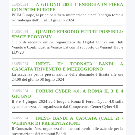
A GIUGNO 2024 L’ENERGIA IN FIERA
23/05/2024
CON PCIM EUROPE
PCIM Europe, la principale fiera internazionale per l’energia torna a
Norimberga dall'11 al 13 giugno 2024
QUARTO EPISODIO FUTURI POSSIBILI:
15/05/2024
SPACE ECONOMY
Ciclo di incontri online organizzato da Digital Innovation Hub
Veneto e Confindustria Veneto Est con il supporto di Warrant Hub e
LDV20
INEST- II^ TORNATA BANDI A
13/05/2024
CASCATA TRIVENETO E MEZZOGIORNO
La scadenza per la presentazione delle domande è fissata alle ore
24.00 del giorno 08 luglio 2024
FORUM CYBER 4.0, A ROMA IL 3 E 4
09/05/2024
GIUGNO
Il 3 e 4 giugno 2024 avrà luogo a Roma il Forum Cyber 4.0 sulla
cybersicurezza, co-organizzato dal Competence Center Cyber 4.0
INEST- BANDI A CASCATA (CALL 2) -
02/05/2024
WEBINAR DI PRESENTAZIONE
Il Consorzio iNest organizza due incontri rivolti alle aziende per la
presentazione dei prossimi Bandi