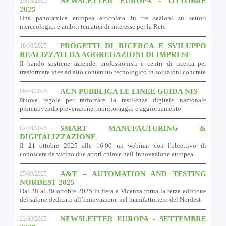
NEWSLETTER EUROPA - OTTOBRE
20/10/2025
2025
Una panoramica europea articolata in tre sezioni su settori
merceologici e ambiti tematici di interesse per la Rete
PROGETTI DI RICERCA E SVILUPPO
16/10/2025
REALIZZATI DA AGGREGAZIONI DI IMPRESE
Il bando sostiene aziende, professionisti e centri di ricerca per
trasformare idee ad alto contenuto tecnologico in soluzioni concrete
ACN PUBBLICA LE LINEE GUIDA NIS
09/10/2025
Nuove regole per rafforzare la resilienza digitale nazionale
promuovendo prevenzione, monitoraggio e aggiornamento
SMART MANUFACTURING &
02/10/2025
DIGITALIZZAZIONE
Il 21 ottobre 2025 alle 16.00 un webinar con l'obiettivo di
conoscere da vicino due attori chiave nell’innovazione europea
A&T – AUTOMATION AND TESTING
25/09/2025
NORDEST 2025
Dal 28 al 30 ottobre 2025 in fiera a Vicenza torna la terza edizione
del salone dedicato all’innovazione nel manifatturiero del Nordest
NEWSLETTER EUROPA - SETTEMBRE
22/09/2025