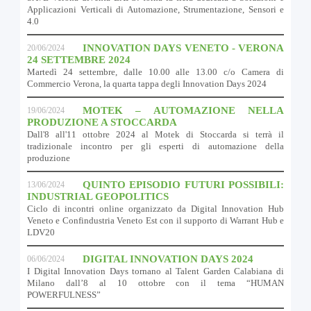
Applicazioni Verticali di Automazione, Strumentazione, Sensori e
4.0
INNOVATION DAYS VENETO - VERONA
20/06/2024
24 SETTEMBRE 2024
Martedì 24 settembre, dalle 10.00 alle 13.00 c/o Camera di
Commercio Verona, la quarta tappa degli Innovation Days 2024
MOTEK – AUTOMAZIONE NELLA
19/06/2024
PRODUZIONE A STOCCARDA
Dall'8 all'11 ottobre 2024 al Motek di Stoccarda si terrà il
tradizionale incontro per gli esperti di automazione della
produzione
QUINTO EPISODIO FUTURI POSSIBILI:
13/06/2024
INDUSTRIAL GEOPOLITICS
Ciclo di incontri online organizzato da Digital Innovation Hub
Veneto e Confindustria Veneto Est con il supporto di Warrant Hub e
LDV20
DIGITAL INNOVATION DAYS 2024
06/06/2024
I Digital Innovation Days tornano al Talent Garden Calabiana di
Milano dall’8 al 10 ottobre con il tema “HUMAN
POWERFULNESS”