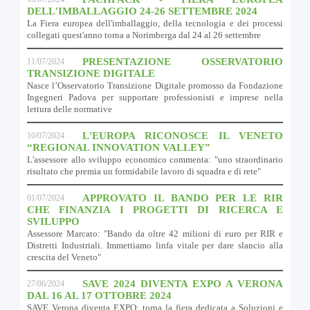
DELL'IMBALLAGGIO 24-26 SETTEMBRE 2024
La Fiera europea dell'imballaggio, della tecnologia e dei processi
collegati quest'anno torna a Norimberga dal 24 al 26 settembre
PRESENTAZIONE OSSERVATORIO
11/07/2024
TRANSIZIONE DIGITALE
Nasce l’Osservatorio Transizione Digitale promosso da Fondazione
Ingegneri Padova per supportare professionisti e imprese nella
lettura delle normative
L'EUROPA RICONOSCE IL VENETO
10/07/2024
“REGIONAL INNOVATION VALLEY”
L'assessore allo sviluppo economico commenta: "uno straordinario
risultato che premia un formidabile lavoro di squadra e di rete"
APPROVATO IL BANDO PER LE RIR
01/07/2024
CHE FINANZIA I PROGETTI DI RICERCA E
SVILUPPO
Assessore Marcato: "Bando da oltre 42 milioni di euro per RIR e
Distretti Industriali. Immettiamo linfa vitale per dare slancio alla
crescita del Veneto"
SAVE 2024 DIVENTA EXPO A VERONA
27/06/2024
DAL 16 AL 17 OTTOBRE 2024
SAVE Verona diventa EXPO: torna la fiera dedicata a Soluzioni e