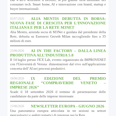
consumer tech. Smart home, AI e innovazione con brand, startup e
buyer internazionali.
ALIA MENTIS DEBUTTA IN BORSA:
02/07/2026
NUOVA FASE DI CRESCITA PER L'INNOVAZIONE
ITALIANA E PER LA RETE M3NET
Alia Mentis, azienda socia di M3Net e guidata dal presidente della
Rete, debutta su Euronext Growth Milan raccogliendo fino a 35
milioni di euro.
AI IN THE FACTORY – DALLA LINEA
25/06/2026
PRODUTTIVA ALL’INDUSTRIA 5.0
Il 14 luglio presso l'ICE Lab, evento organizzato da IMPROVENET
con l'Università di Verona: dimostrazioni dal vivo sull'applicazione
concreta dell’AI nei processi produttivi.
IX EDIZIONE DEL PREMIO
18/06/2026
REGIONALE “COMPRAVERDE VENETO –
IMPRESE 2026”
Scade il 18 settembre 2026 il termine di presentazione delle
candidature da parte delle imprese interessate.
NEWSLETTER EUROPA - GIUGNO 2026
15/06/2026
Una panoramica europea articolata in tre sezioni su settori
merceologici e ambiti tematici di interesse per la Rete.