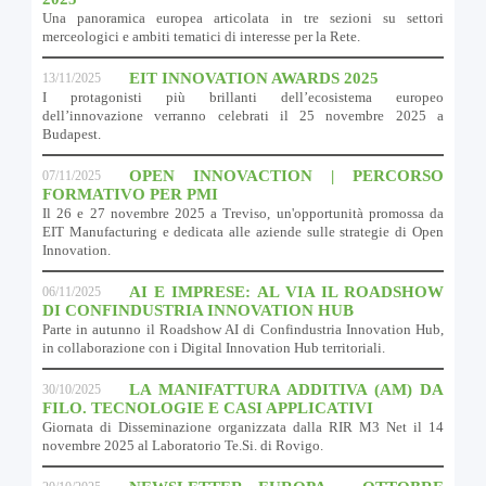
Una panoramica europea articolata in tre sezioni su settori
merceologici e ambiti tematici di interesse per la Rete.
EIT INNOVATION AWARDS 2025
13/11/2025
I protagonisti più brillanti dell’ecosistema europeo
dell’innovazione verranno celebrati il 25 novembre 2025 a
Budapest.
OPEN INNOVACTION | PERCORSO
07/11/2025
FORMATIVO PER PMI
Il 26 e 27 novembre 2025 a Treviso, un'opportunità promossa da
EIT Manufacturing e dedicata alle aziende sulle strategie di Open
Innovation.
AI E IMPRESE: AL VIA IL ROADSHOW
06/11/2025
DI CONFINDUSTRIA INNOVATION HUB
Parte in autunno il Roadshow AI di Confindustria Innovation Hub,
in collaborazione con i Digital Innovation Hub territoriali.
LA MANIFATTURA ADDITIVA (AM) DA
30/10/2025
FILO. TECNOLOGIE E CASI APPLICATIVI
Giornata di Disseminazione organizzata dalla RIR M3 Net il 14
novembre 2025 al Laboratorio Te.Si. di Rovigo.