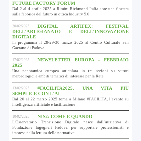
FUTURE FACTORY FORUM
Dal 2 al 4 aprile 2025 a Rimini Richmond Italia apre una finestra
sulla fabbrica del futuro in ottica Industry 5.0
DIGITAL ARTIFEX: FESTIVAL
20/02/2025
DELL’ARTIGIANATO E DELL’INNOVAZIONE
DIGITALE
In programma il 28-29-30 marzo 2025 al Centro Culturale San
Gaetano di Padova
NEWSLETTER EUROPA - FEBBRAIO
17/02/2025
2025
Una panoramica europea articolata in tre sezioni su settori
merceologici e ambiti tematici di interesse per la Rete
#FACILITA2025. UNA VITA PIÙ
13/02/2025
SEMPLICE CON L’AI
Dal 20 al 22 marzo 2025 torna a Milano #FACILITA, l’evento su
intelligenza artificiale e facilitazione
NIS2: COME E QUANDO
10/02/2025
L'Osservatorio Transizione Digitale nasce dall’iniziativa di
Fondazione Ingegneri Padova per supportare professionisti e
imprese nella lettura delle normative