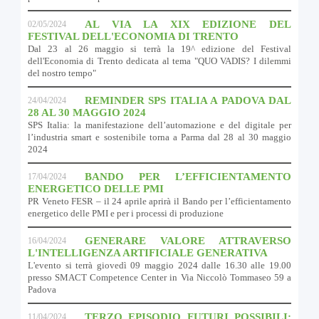
AL VIA LA XIX EDIZIONE DEL
02/05/2024
FESTIVAL DELL'ECONOMIA DI TRENTO
Dal 23 al 26 maggio si terrà la 19^ edizione del Festival
dell'Economia di Trento dedicata al tema "QUO VADIS? I dilemmi
del nostro tempo"
REMINDER SPS ITALIA A PADOVA DAL
24/04/2024
28 AL 30 MAGGIO 2024
SPS Italia: la manifestazione dell’automazione e del digitale per
l’industria smart e sostenibile torna a Parma dal 28 al 30 maggio
2024
BANDO PER L’EFFICIENTAMENTO
17/04/2024
ENERGETICO DELLE PMI
PR Veneto FESR – il 24 aprile aprirà il Bando per l’efficientamento
energetico delle PMI e per i processi di produzione
GENERARE VALORE ATTRAVERSO
16/04/2024
L'INTELLIGENZA ARTIFICIALE GENERATIVA
L'evento si terrà giovedì 09 maggio 2024 dalle 16.30 alle 19.00
presso SMACT Competence Center in Via Niccolò Tommaseo 59 a
Padova
TERZO EPISODIO FUTURI POSSIBILI:
11/04/2024