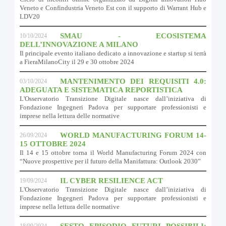
Veneto e Confindustria Veneto Est con il supporto di Warrant Hub e
LDV20
SMAU - ECOSISTEMA
10/10/2024
DELL’INNOVAZIONE A MILANO
Il principale evento italiano dedicato a innovazione e startup si terrà
a FieraMilanoCity il 29 e 30 ottobre 2024
MANTENIMENTO DEI REQUISITI 4.0:
03/10/2024
ADEGUATA E SISTEMATICA REPORTISTICA
L'Osservatorio Transizione Digitale nasce dall’iniziativa di
Fondazione Ingegneri Padova per supportare professionisti e
imprese nella lettura delle normative
WORLD MANUFACTURING FORUM 14-
26/09/2024
15 OTTOBRE 2024
Il 14 e 15 ottobre torna il World Manufacturing Forum 2024 con
“Nuove prospettive per il futuro della Manifattura: Outlook 2030”
IL CYBER RESILIENCE ACT
19/09/2024
L'Osservatorio Transizione Digitale nasce dall’iniziativa di
Fondazione Ingegneri Padova per supportare professionisti e
imprese nella lettura delle normative
SESTO EPISODIO FUTURI POSSIBILI:
18/09/2024