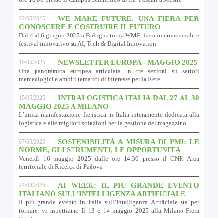
WE MAKE FUTURE: UNA FIERA PER
22/05/2025
CONOSCERE E COSTRUIRE IL FUTURO
Dal 4 al 6 giugno 2025 a Bologna torna WMF: fiera internazionale e
festival innovativo su AI, Tech & Digital Innovation
NEWSLETTER EUROPA - MAGGIO 2025
19/05/2025
Una panoramica europea articolata in tre sezioni su settori
merceologici e ambiti tematici di interesse per la Rete
INTRALOGISTICA ITALIA DAL 27 AL 30
15/05/2025
MAGGIO 2025 A MILANO
L’unica manifestazione fieristica in Italia interamente dedicata alla
logistica e alle migliori soluzioni per la gestione del magazzino
SOSTENIBILITÀ A MISURA DI PMI: LE
07/05/2025
NORME, GLI STRUMENTI, LE OPPORTUNITÀ
Venerdì 16 maggio 2025 dalle ore 14.30 presso il CNR Area
territoriale di Ricerca di Padova
AI WEEK: IL PIÙ GRANDE EVENTO
24/04/2025
ITALIANO SULL’INTELLIGENZA ARTIFICIALE
Il più grande evento in Italia sull’Intelligenza Artificiale sta per
tornare: vi aspettiamo Il 13 e 14 maggio 2025 alla Milano Fiera