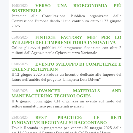
VERSO UNA BIOECONOMIA PIÙ
10/06/2025
SOSTENIBILE
Partecipa alla Consultazione Pubblica organizzata dalla
Commissione Europea dando il tuo contributo entro il 23 giugno
2025
FINTECH FACTORY MEF PER LO
05/06/2025
SVILUPPO DELL’IMPRENDITORIA INNOVATIVA
Online gli avvisi pubblici del programma finanziato con oltre 2
milioni dall'Agenzia per la Cybersicurezza Nazionale
EVENTO SVILUPPO DI COMPETENZE E
03/06/2025
TALENT RETENTION
Il 12 giugno 2025 a Padova un incontro dedicato alle imprese del
futuro nell'ambito del progetto "L’impresa Data Driven"
ADVANCED MATERIALS AND
29/05/2025
MANUFACTURING TECHNOLOGIES
Il 6 giugno pomeriggio CFI organizza un evento sul ruolo del
settore manifatturiero per i materiali avanzati
BEST PRACTICE: LE RETI
23/05/2025
INNOVATIVE REGIONALI SI RACCONTANO
Tavola Rotonda in programma per venerdì 30 maggio 2025 dalle
ore 16.00 presso il Campus Scientifico di Ca’ Foscari a Mestre