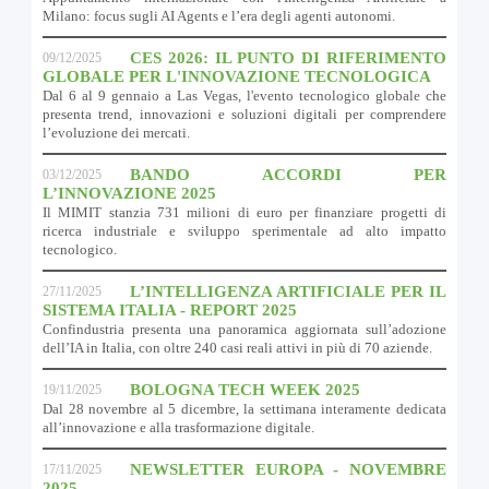
Milano: focus sugli AI Agents e l’era degli agenti autonomi.
CES 2026: IL PUNTO DI RIFERIMENTO
09/12/2025
GLOBALE PER L'INNOVAZIONE TECNOLOGICA
Dal 6 al 9 gennaio a Las Vegas, l'evento tecnologico globale che
presenta trend, innovazioni e soluzioni digitali per comprendere
l’evoluzione dei mercati.
BANDO ACCORDI PER
03/12/2025
L’INNOVAZIONE 2025
Il MIMIT stanzia 731 milioni di euro per finanziare progetti di
ricerca industriale e sviluppo sperimentale ad alto impatto
tecnologico.
L’INTELLIGENZA ARTIFICIALE PER IL
27/11/2025
SISTEMA ITALIA - REPORT 2025
Confindustria presenta una panoramica aggiornata sull’adozione
dell’IA in Italia, con oltre 240 casi reali attivi in più di 70 aziende.
BOLOGNA TECH WEEK 2025
19/11/2025
Dal 28 novembre al 5 dicembre, la settimana interamente dedicata
all’innovazione e alla trasformazione digitale.
NEWSLETTER EUROPA - NOVEMBRE
17/11/2025
2025