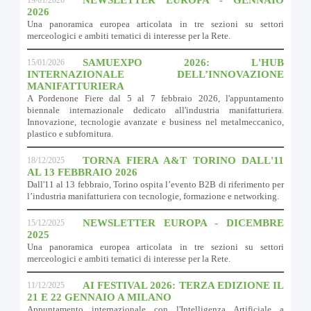
2026
Una panoramica europea articolata in tre sezioni su settori
merceologici e ambiti tematici di interesse per la Rete.
SAMUEXPO 2026: L'HUB
15/01/2026
INTERNAZIONALE DELL’INNOVAZIONE
MANIFATTURIERA
A Pordenone Fiere dal 5 al 7 febbraio 2026, l'appuntamento
biennale internazionale dedicato all'industria manifatturiera.
Innovazione, tecnologie avanzate e business nel metalmeccanico,
plastico e subfornitura.
TORNA FIERA A&T TORINO DALL'11
18/12/2025
AL 13 FEBBRAIO 2026
Dall'11 al 13 febbraio, Torino ospita l’evento B2B di riferimento per
l’industria manifatturiera con tecnologie, formazione e networking.
NEWSLETTER EUROPA - DICEMBRE
15/12/2025
2025
Una panoramica europea articolata in tre sezioni su settori
merceologici e ambiti tematici di interesse per la Rete.
AI FESTIVAL 2026: TERZA EDIZIONE IL
11/12/2025
21 E 22 GENNAIO A MILANO
Appuntamento internazionale con l'Intelligenza Artificiale a