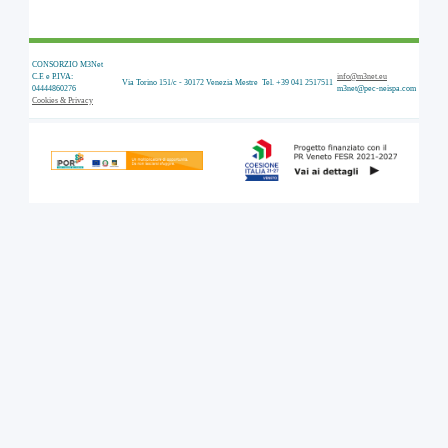
CONSORZIO M3Net
C.F. e P.IVA:
info@m3net.eu
Via Torino 151/c - 30172 Venezia Mestre
Tel. +39 041 2517511
04444860276
m3net@pec-neispa.com
Cookies & Privacy