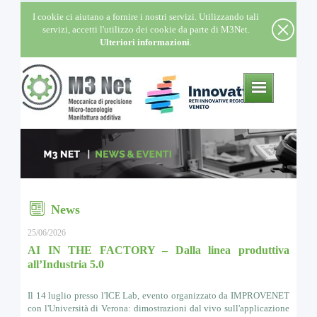
I cookie ci aiutano a fornire i nostri servizi. Utilizzando tali
servizi, accetti l'utilizzo dei cookie da parte di M3Net.
Ulteriori informazioni
.
News
25/06/2026
AI IN THE FACTORY – Dalla linea produttiva
all’Industria 5.0
Il 14 luglio presso l'ICE Lab, evento organizzato da IMPROVENET
con l'Università di Verona: dimostrazioni dal vivo sull'applicazione