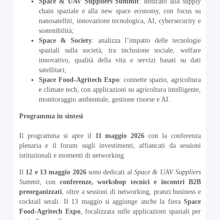
Space & UAV Suppliers Summit
: dedicato alla supply
chain spaziale e alla new space economy, con focus su
nanosatelliti, innovazione tecnologica, AI, cybersecurity e
sostenibilità;
Space & Society
: analizza l’impatto delle tecnologie
spaziali sulla società, tra inclusione sociale, welfare
innovativo, qualità della vita e servizi basati su dati
satellitari;
Space Food-Agritech Expo
: connette spazio, agricoltura
e climate tech, con applicazioni su agricoltura intelligente,
monitoraggio ambientale, gestione risorse e AI.
Programma in sintesi
Il programma si apre il
11 maggio 2026
con la conferenza
plenaria e il forum sugli investimenti, affiancati da sessioni
istituzionali e momenti di networking.
Il
12 e 13 maggio 2026
sono dedicati al
Space & UAV Suppliers
Summit
, con
conferenze, workshop tecnici e incontri B2B
preorganizzati
, oltre a sessioni di networking, pranzi business e
cocktail serali. Il 13 maggio si aggiunge anche la fiera
Space
Food-Agritech Expo
, focalizzata sulle applicazioni spaziali per