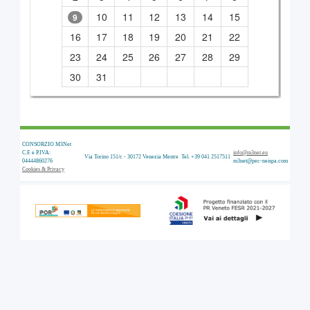
CONSORZIO M3Net
C.F. e P.IVA:
info@m3net.eu
Via Torino 151/c - 30172 Venezia Mestre
Tel. +39 041 2517511
04444860276
m3net@pec-neispa.com
Cookies & Privacy