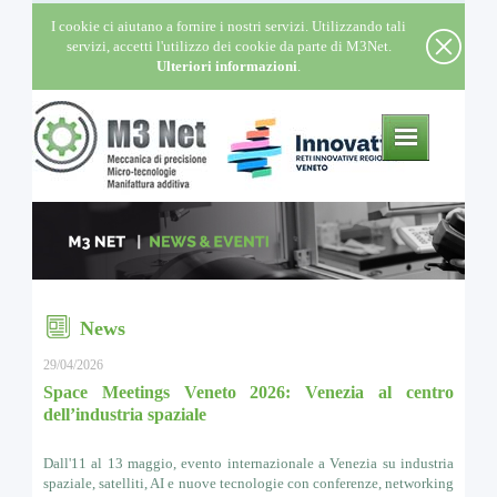
I cookie ci aiutano a fornire i nostri servizi. Utilizzando tali
servizi, accetti l'utilizzo dei cookie da parte di M3Net.
Ulteriori informazioni
.
News
29/04/2026
Space Meetings Veneto 2026: Venezia al centro
dell’industria spaziale
Dall'11 al 13 maggio, evento internazionale a Venezia su industria
spaziale, satelliti, AI e nuove tecnologie con conferenze, networking